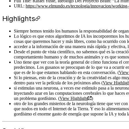
Full Title: Rafael Yuste, Ideologo Del Proyecto Brain: “La Hum
URL:
https://www.elmundo.es/tecnologia/innovacion/workin
Highlights
Siempre hemos tenido los humanos la responsabilidad de organiz
Lo lógico es que estos algoritmos de IA los incorporemos los 
cosas que queremos hacer y más libres, como ha ocurrido con lo
acceder a la información de una manera más rápida y efectiva, 
Desde el punto de vista científico, no sabemos qué es la creac
comportamiento humano y de muchos animales y es que somos c
Uno tiene que ver con la teoría general de cómo funciona el cer
predecimos. Los gusanos se preocupan de lo que va a ocurrir en
que es de lo que estamos hablando en esta conversación. (
View 
Si lo piensas, esto de la creación y de la creatividad es algo 
dentro para ver la película de los próximos años (
View Highligh
si estimulas una neurona, a veces ese estímulo pasa a la neuron
inyectando azar en las computaciones cerebrales lo que haces e
un problema gordísimo. (
View Highlight
)
otro de los grandes misterios de la neurología tiene que ver co
que nodos en todo el Internet de la Tierra. Y eso lo alimentamo
gordísimo el enorme gasto de energía que supone la IA y toda la