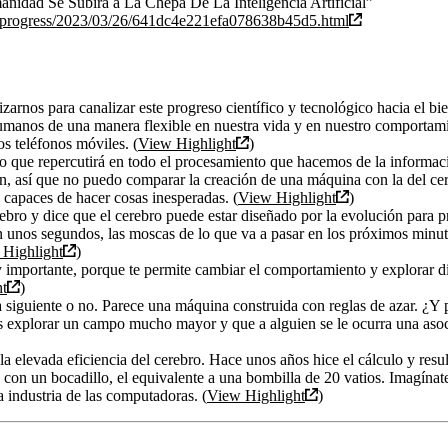
anidad Se Subira a La Chepa De La Inteligencia Artificial”
g-progress/2023/03/26/641dc4e221efa078638b45d5.html
arnos para canalizar este progreso científico y tecnológico hacia el bi
humanos de una manera flexible en nuestra vida y en nuestro comportami
s teléfonos móviles. (
View Highlight
)
lo que repercutirá en todo el procesamiento que hacemos de la informac
ión, así que no puedo comparar la creación de una máquina con la del ce
apaces de hacer cosas inesperadas. (
View Highlight
)
ebro y dice que el cerebro puede estar diseñado por la evolución para pr
 unos segundos, las moscas de lo que va a pasar en los próximos minut
Highlight
)
muy importante, porque te permite cambiar el comportamiento y explorar d
t
)
a siguiente o no. Parece una máquina construida con reglas de azar. ¿Y 
s explorar un campo mucho mayor y que a alguien se le ocurra una asoci
n la elevada eficiencia del cerebro. Hace unos años hice el cálculo y re
s con un bocadillo, el equivalente a una bombilla de 20 vatios. Imagína
 industria de las computadoras. (
View Highlight
)