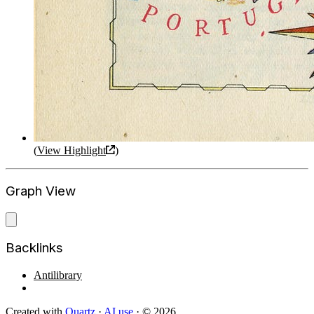
(
View Highlight
)
Graph View
Backlinks
Antilibrary
Created with
Quartz
·
AI use
· © 2026