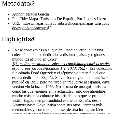
Metadata
Author:
Miguel García
Full Title: Mapas Turísticos De España, Por Jacques Liozu
URL:
https://mapasmilhaud.substack.com/p/mapas-turisticos-
de-espana-por-jacques
Highlights
En ese contexto es en el que en Francia vieron la luz una
colección de libros dedicados a distintos países y regiones del
mundo:
El Mundo en Color
1
(
https://mapasmilhaud.substack.com/p/mapas-turisticos-de-
espana-por-jacques#footnote-1-141073176
)
. Esa colección
fue editada Doré Ogrizek y el séptimo volumen fue el que
estaba dedicado a España. Su versión original, en francés, se
publicó en 1951, pero no tardó en traducirse al español, cuya
versión vio la luz en 1953. No se trata de una guía turística
como las que tenemos en la actualidad, sino que ahondaba
mucho más en la cultura e historia del país que se proponía
visitar. Explora en profundidad el arte de España, desde
Altamira hasta Goya, habla sobre sus hitos literarios más
memorables y, como no podía ser de otra forma, también