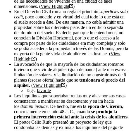
de las necesidades de vivienda en una ciudad de tales
dimensiones. (
View Highlight
)
En el Derecho Civil romano regía el principio
superficies solo
cedit,
poco conocido y en virtud del cual todo lo que está en
el suelo accede a éste. De esta manera, no cabía admitir una
propiedad sobre los diferentes pisos de un edificio separada
del dominio del suelo. Es decir, para que lo entendamos, no
conocían la División Horizontal, por lo que el acceso a la
compra por parte de los ciudadanos era muy compleja y solo
se podía acceder a la propiedad a través de las Domus, pero la
mayoría de la gente vivía de alquiler en las Insulae. (
View
Highlight
)
La avocación de que la mayoría de los ciudadanos romanos
tuvieran que vivir de alquiler (gran demanda) ante una escasa
limitación de solares, y la limitación de no construir más de 6
plantas (escasa oferta) hacía que se
tensionara el precio del
alquiler.
(
View Highlight
)
Tags:
favorite
Los inquilinos que soportaban rentas muy altas por sus casas
comenzaron a manifestar su descontento y su ira hacia
los
domini insulae.
De hecho, fue
en la época de Cicerón
,
concretamente en el año 48 a. C., cuando
se produjo la
primera intervención estatal ante la crisis de los alquileres.
El pretor Celio Rufo presentó un proyecto de ley que
condonaba las deudas y eximía a los inquilinos del pago de