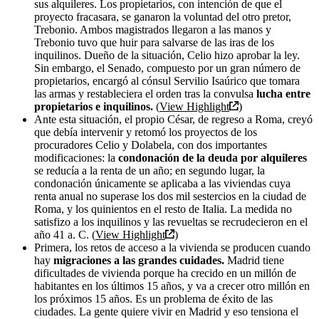
sus alquileres. Los propietarios, con intención de que el
proyecto fracasara, se ganaron la voluntad del otro pretor,
Trebonio. Ambos magistrados llegaron a las manos y
Trebonio tuvo que huir para salvarse de las iras de los
inquilinos. Dueño de la situación, Celio hizo aprobar la ley.
Sin embargo, el Senado, compuesto por un gran número de
propietarios, encargó al cónsul Servilio Isaúrico que tomara
las armas y restableciera el orden tras la convulsa
lucha entre
propietarios e inquilinos.
(
View Highlight
)
Ante esta situación, el propio César, de regreso a Roma, creyó
que debía intervenir y retomó los proyectos de los
procuradores Celio y Dolabela, con dos importantes
modificaciones: la
condonación de la deuda por alquileres
se reducía a la renta de un año; en segundo lugar, la
condonación únicamente se aplicaba a las viviendas cuya
renta anual no superase los dos mil sestercios en la ciudad de
Roma, y los quinientos en el resto de Italia. La medida no
satisfizo a los inquilinos y las revueltas se recrudecieron en el
año 41 a. C. (
View Highlight
)
Primera, los retos de acceso a la vivienda se producen cuando
hay
migraciones a las grandes cuidades.
Madrid tiene
dificultades de vivienda porque ha crecido en un millón de
habitantes en los últimos 15 años, y va a crecer otro millón en
los próximos 15 años. Es un problema de éxito de las
ciudades. La gente quiere vivir en Madrid y eso tensiona el