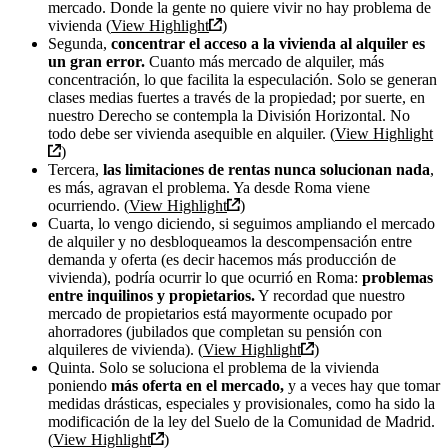
mercado. Donde la gente no quiere vivir no hay problema de
vivienda (
View Highlight
)
Segunda,
concentrar el acceso a la vivienda al alquiler es
un gran error.
Cuanto más mercado de alquiler, más
concentración, lo que facilita la especulación. Solo se generan
clases medias fuertes a través de la propiedad; por suerte, en
nuestro Derecho se contempla la División Horizontal. No
todo debe ser vivienda asequible en alquiler. (
View Highlight
)
Tercera,
las limitaciones de rentas nunca solucionan nada
,
es más, agravan el problema. Ya desde Roma viene
ocurriendo. (
View Highlight
)
Cuarta, lo vengo diciendo, si seguimos ampliando el mercado
de alquiler y no desbloqueamos la descompensación entre
demanda y oferta (es decir hacemos más producción de
vivienda), podría ocurrir lo que ocurrió en Roma:
problemas
entre inquilinos y propietarios.
Y recordad que nuestro
mercado de propietarios está mayormente ocupado por
ahorradores (jubilados que completan su pensión con
alquileres de vivienda). (
View Highlight
)
Quinta. Solo se soluciona el problema de la vivienda
poniendo
más oferta en el mercado,
y a veces hay que tomar
medidas drásticas, especiales y provisionales, como ha sido la
modificación de la ley del Suelo de la Comunidad de Madrid.
(
View Highlight
)